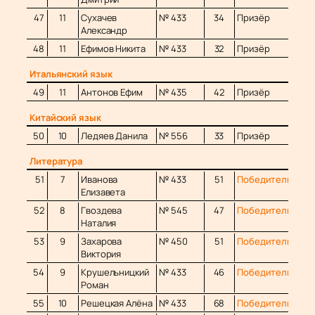
47
11
Сухачев
№ 433
34
Призёр
Александр
48
11
Ефимов Никита
№ 433
32
Призёр
Итальянский язык
49
11
Антонов Ефим
№ 435
42
Призёр
Китайский язык
50
10
Ледяев Данила
№ 556
33
Призёр
Литература
51
7
Иванова
№ 433
51
Победитель
Елизавета
52
8
Гвоздева
№ 545
47
Победитель
Наталия
53
9
Захарова
№ 450
51
Победитель
Виктория
54
9
Крушельницкий
№ 433
46
Победитель
Роман
55
10
Решецкая Алёна
№ 433
68
Победитель