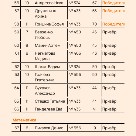
56
10
Андреева Ника
№ 324
67
Победитель
57
10
Дружинина
№ 433
65
Победитель
Арина
58
11
Гришина Софья
№ 433
70
Победитель
59
7
Бевзенко
№ 450
45
Призёр
Любовь
60
8
Мамин Артём
№ 450
45
Призёр
61
9
Негматова
№ 466
43
Призёр
Мадина
62
10
Шахов Вадим
№ 324
50
Призёр
63
10
Грачева
№ 556
50
Призёр
Екатерина
64
11
Сухачев
№ 433
44
Призёр
Александр
65
11
Сташко Татьяна
№ 433
44
Призёр
66
11
Генделева Ева
№ 435
41
Призёр
Математика
67
6
Пикалев Денис
№ 556
9
Призёр