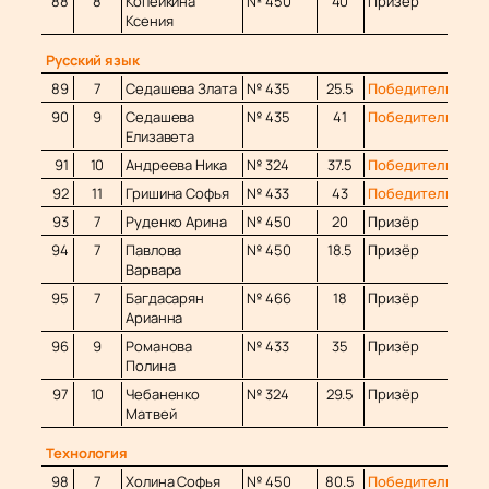
88
8
Копейкина
№ 450
40
Призёр
Ксения
Русский язык
89
7
Седашева Злата
№ 435
25.5
Победитель
90
9
Седашева
№ 435
41
Победитель
Елизавета
91
10
Андреева Ника
№ 324
37.5
Победитель
92
11
Гришина Софья
№ 433
43
Победитель
93
7
Руденко Арина
№ 450
20
Призёр
94
7
Павлова
№ 450
18.5
Призёр
Варвара
95
7
Багдасарян
№ 466
18
Призёр
Арианна
96
9
Романова
№ 433
35
Призёр
Полина
97
10
Чебаненко
№ 324
29.5
Призёр
Матвей
Технология
98
7
Холина Софья
№ 450
80.5
Победитель