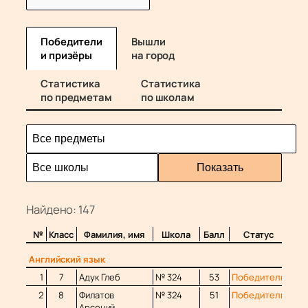
Победители
Вышли
и призёры
на город
Статистика
Статистика
по предметам
по школам
Показать
Найдено: 147
№
Класс
Фамилия, имя
Школа
Балл
Статус
Английский язык
1
7
Адук Глеб
№ 324
53
Победитель
2
8
Филатов
№ 324
51
Победитель
Арсений