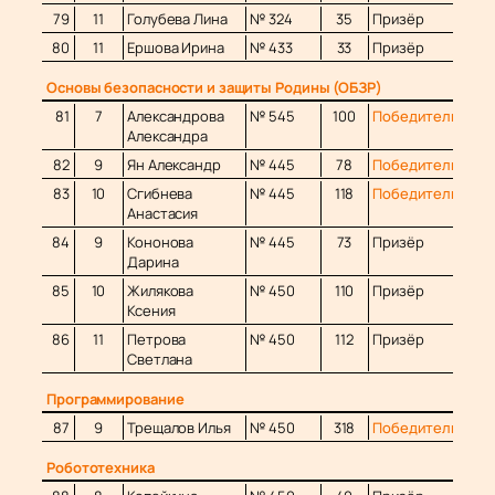
79
11
Голубева Лина
№ 324
35
Призёр
80
11
Ершова Ирина
№ 433
33
Призёр
Основы безопасности и защиты Родины (ОБЗР)
81
7
Александрова
№ 545
100
Победитель
Александра
82
9
Ян Александр
№ 445
78
Победитель
83
10
Сгибнева
№ 445
118
Победитель
Анастасия
84
9
Кононова
№ 445
73
Призёр
Дарина
85
10
Жилякова
№ 450
110
Призёр
Ксения
86
11
Петрова
№ 450
112
Призёр
Светлана
Программирование
87
9
Трещалов Илья
№ 450
318
Победитель
Робототехника