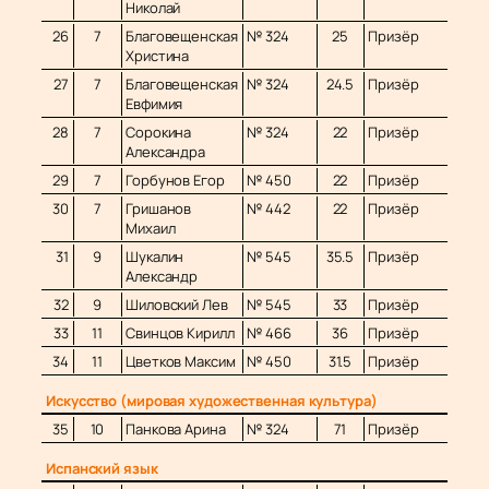
Николай
26
7
Благовещенская
№ 324
25
Призёр
Христина
27
7
Благовещенская
№ 324
24.5
Призёр
Евфимия
28
7
Сорокина
№ 324
22
Призёр
Александра
29
7
Горбунов Егор
№ 450
22
Призёр
30
7
Гришанов
№ 442
22
Призёр
Михаил
31
9
Шукалин
№ 545
35.5
Призёр
Александр
32
9
Шиловский Лев
№ 545
33
Призёр
33
11
Свинцов Кирилл
№ 466
36
Призёр
34
11
Цветков Максим
№ 450
31.5
Призёр
Искусство (мировая художественная культура)
35
10
Панкова Арина
№ 324
71
Призёр
Испанский язык