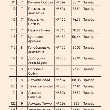
111
7
Кочкина Любовь
№ 324
86.71
Призёр
112
7
Посыпаева
№ 324
83.34
Призёр
Анастасия
113
7
Ковальчук
№ 466
74.53
Призёр
Полина
114
7
Пешина Алина
№ 545
70.87
Призёр
115
7
Кузнецов
№ 450
50.44
Призёр
Арсений
116
8
Голобородько
№ 466
80.03
Призёр
Анастасия
117
8
Добрусина
№ 556
79.91
Призёр
Анна-Мария
118
8
Солонина
№ 556
77.29
Призёр
София
119
8
Ляужев Салим
№ 324
68.95
Призёр
120
8
Левашов Елисей
№ 556
44.61
Призёр
121
9
Лапицкая
№ 324
83.32
Призёр
Валерия
122
9
Ахмедов Тимур
№ 324
83.9
Призёр
123
10
Ахмедов Амаль
№ 324
83.51
Призёр