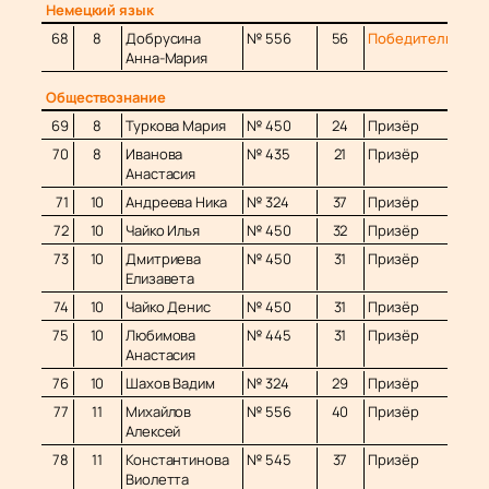
Немецкий язык
68
8
Добрусина
№ 556
56
Победитель
Анна-Мария
Обществознание
69
8
Туркова Мария
№ 450
24
Призёр
70
8
Иванова
№ 435
21
Призёр
Анастасия
71
10
Андреева Ника
№ 324
37
Призёр
72
10
Чайко Илья
№ 450
32
Призёр
73
10
Дмитриева
№ 450
31
Призёр
Елизавета
74
10
Чайко Денис
№ 450
31
Призёр
75
10
Любимова
№ 445
31
Призёр
Анастасия
76
10
Шахов Вадим
№ 324
29
Призёр
77
11
Михайлов
№ 556
40
Призёр
Алексей
78
11
Константинова
№ 545
37
Призёр
Виолетта