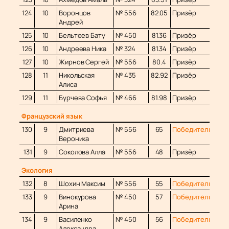
124
10
Воронцов
№ 556
82.05
Призёр
Андрей
125
10
Бельтеев Бату
№ 450
81.36
Призёр
126
10
Андреева Ника
№ 324
81.34
Призёр
127
10
Жирнов Сергей
№ 556
80.4
Призёр
128
11
Никольская
№ 435
82.92
Призёр
Алиса
129
11
Бурчева Софья
№ 466
81.98
Призёр
Французский язык
130
9
Дмитриева
№ 556
65
Победитель
Вероника
131
9
Соколова Алла
№ 556
48
Призёр
Экология
132
8
Шохин Максим
№ 556
55
Победитель
133
9
Винокурова
№ 450
57
Победитель
Арина
134
9
Василенко
№ 450
56
Победитель
Александра