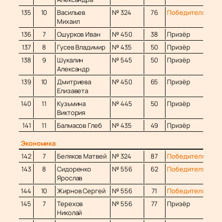
135
10
Васильев
№ 324
76
Победитель
Михаил
136
7
Ошурков Иван
№ 450
38
Призёр
137
8
Гусев Владимир
№ 435
50
Призёр
138
9
Шукалин
№ 545
50
Призёр
Александр
139
10
Дмитриева
№ 450
65
Призёр
Елизавета
140
11
Кузьмина
№ 445
50
Призёр
Виктория
141
11
Балмасов Глеб
№ 435
49
Призёр
Экономика
142
7
Беляков Матвей
№ 324
87
Победитель
143
8
Сидоренко
№ 556
62
Победитель
Ярослав
144
10
Жирнов Сергей
№ 556
71
Победитель
145
7
Терехов
№ 556
77
Призёр
Николай