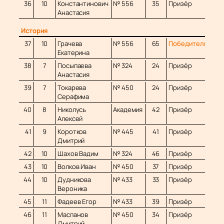
36
10
Константинович
№ 556
35
Призёр
Анастасия
История
37
10
Грачева
№ 556
65
Победитель
Екатерина
38
7
Посыпаева
№ 324
24
Призёр
Анастасия
39
7
Токарева
№ 450
24
Призёр
Серафима
40
8
Николусь
Академия
42
Призёр
Алексей
41
9
Коротков
№ 445
41
Призёр
Дмитрий
42
10
Шахов Вадим
№ 324
46
Призёр
43
10
Волков Иван
№ 450
37
Призёр
44
10
Дудникова
№ 433
33
Призёр
Вероника
45
11
Фадеев Егор
№ 433
39
Призёр
46
11
Маспанов
№ 450
34
Призёр
Дмитрий