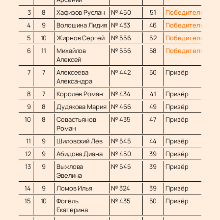
3
8
Хафизов Руслан
№ 450
51
Победитель
4
9
Волошина Лидия
№ 433
46
Победитель
5
10
Жирнов Сергей
№ 556
52
Победитель
6
11
Михайлов
№ 556
58
Победитель
Алексей
7
7
Алексеева
№ 442
50
Призёр
Александра
8
7
Королев Роман
№ 434
41
Призёр
9
8
Дудякова Мария
№ 466
49
Призёр
10
8
Севастьянов
№ 435
47
Призёр
Роман
11
9
Шиловский Лев
№ 545
44
Призёр
12
9
Абидова Диана
№ 450
39
Призёр
13
9
Выжлова
№ 545
39
Призёр
Эвелина
14
9
Ломов Илья
№ 324
39
Призёр
15
10
Фогель
№ 435
50
Призёр
Екатерина