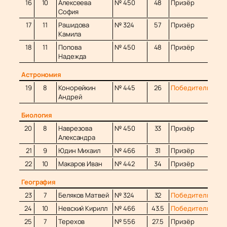
16
10
Алексеева
№ 450
48
Призёр
София
17
11
Рашидова
№ 324
57
Призёр
Камила
18
11
Попова
№ 450
48
Призёр
Надежда
Астрономия
19
8
Конорейкин
№ 445
26
Победитель
Андрей
Биология
20
8
Наврезова
№ 450
33
Призёр
Александра
21
9
Юдин Михаил
№ 466
31
Призёр
22
10
Макаров Иван
№ 442
34
Призёр
География
23
7
Беляков Матвей
№ 324
32
Победитель
24
10
Невский Кирилл
№ 466
43.5
Победитель
25
7
Терехов
№ 556
27.5
Призёр