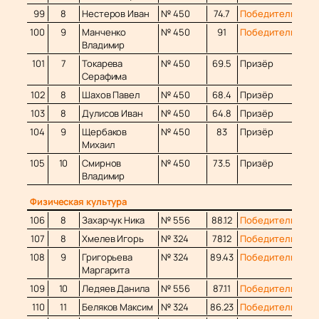
99
8
Нестеров Иван
№ 450
74.7
Победитель
100
9
Манченко
№ 450
91
Победитель
Владимир
101
7
Токарева
№ 450
69.5
Призёр
Серафима
102
8
Шахов Павел
№ 450
68.4
Призёр
103
8
Дулисов Иван
№ 450
64.8
Призёр
104
9
Щербаков
№ 450
83
Призёр
Михаил
105
10
Смирнов
№ 450
73.5
Призёр
Владимир
Физическая культура
106
8
Захарчук Ника
№ 556
88.12
Победитель
107
8
Хмелев Игорь
№ 324
78.12
Победитель
108
9
Григорьева
№ 324
89.43
Победитель
Маргарита
109
10
Ледяев Данила
№ 556
87.11
Победитель
110
11
Беляков Максим
№ 324
86.23
Победитель